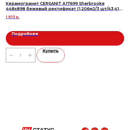
Керамогранит СERSANIT А17699 Sherbrooke
Ке
448х898 бежевый ректификат (1,206м2/3 шт/43,416),
GF
м2
(2
1 973
р.
2 
Подробнее
Купить