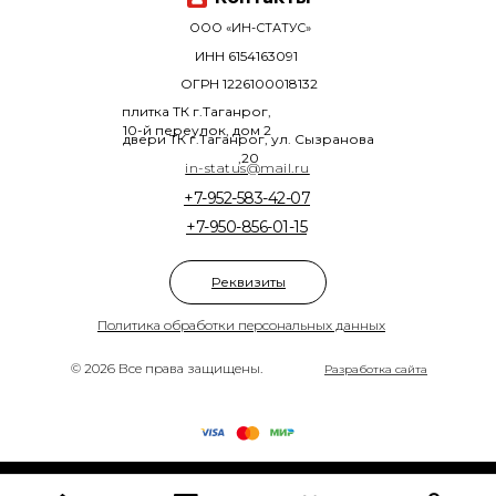
ООО «ИН-СТАТУС»
ИНН 6154163091
ОГРН 1226100018132
плитка ТК г.Таганрог,
10-й переулок, дом 2
двери ТК г.Таганрог, ул. Сызранова
,20
in-status@mail.ru
+7-952-583-42-07
+7-950-856-01-15
Реквизиты
Политика обработки персональных данных
© 2026 Все права защищены.
Разработка сайта