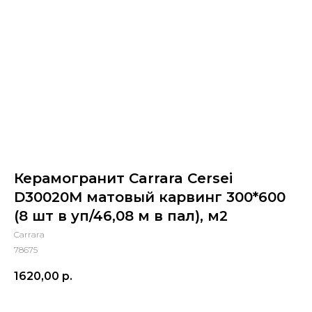
Керамогранит Carrara Cersei
D30020M матовый карвинг 300*600
(8 шт в уп/46,08 м в пал), м2
Carrara
78675
1620,00
р.