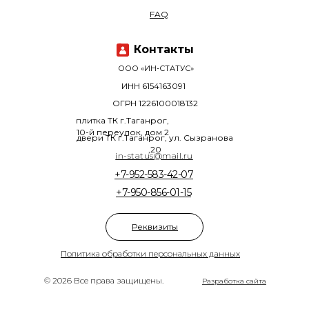
FAQ
Контакты
ООО «ИН-СТАТУС»
ИНН 6154163091
ОГРН 1226100018132
плитка ТК г.Таганрог,
10-й переулок, дом 2
двери ТК г.Таганрог, ул. Сызранова
,20
in-status@mail.ru
+7-952-583-42-07
+7-950-856-01-15
Реквизиты
Политика обработки персональных данных
© 2026 Все права защищены.
Разработка сайта