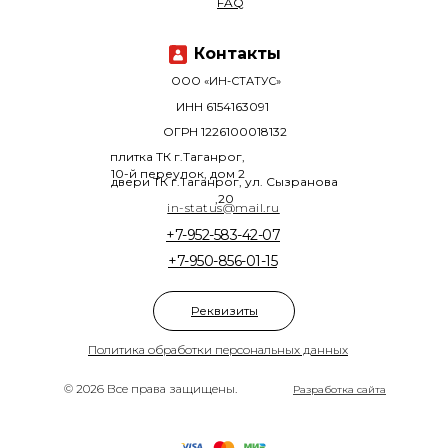
FAQ
Контакты
ООО «ИН-СТАТУС»
ИНН 6154163091
ОГРН 1226100018132
плитка ТК г.Таганрог,
10-й переулок, дом 2
двери ТК г.Таганрог, ул. Сызранова
,20
in-status@mail.ru
+7-952-583-42-07
+7-950-856-01-15
Реквизиты
Политика обработки персональных данных
© 2026 Все права защищены.
Разработка сайта