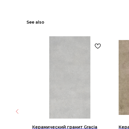
See also
И 03
Керамический гранит Gracia
Кера