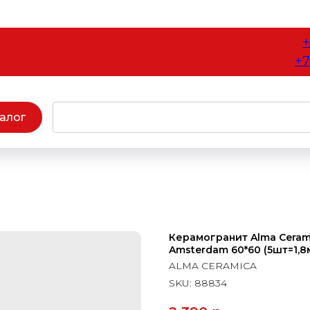
+
+7
алог
Керамогранит Alma Cera
Amsterdam 60*60 (5шт=1,8м.
ALMA CERAMICA
SKU:
88834