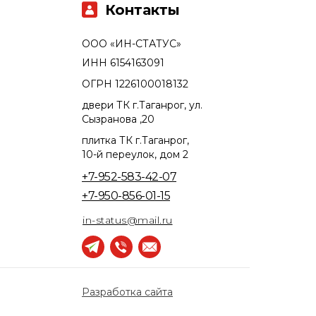
Контакты
ООО «ИН-СТАТУС»
ИНН 6154163091
ОГРН 1226100018132
двери ТК г.Таганрог, ул.
Сызранова ,20
плитка ТК г.Таганрог,
10-й переулок, дом 2
+7-952-583-42-07
+7-950-856-01-15
in-status@mail.ru
Разработка сайта