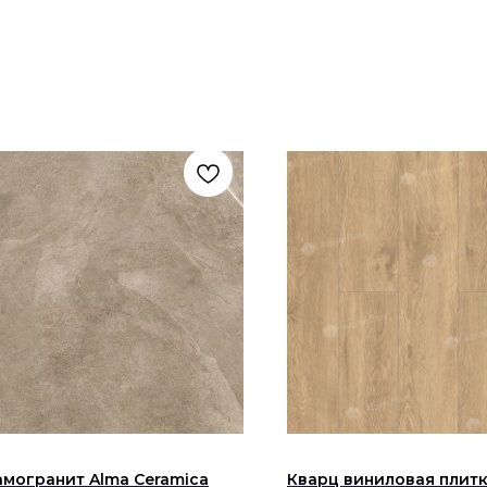
могранит Alma Ceramica
Кварц виниловая плитк