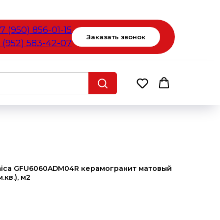
7 (950) 856-01-15
Заказать звонок
 (952) 583-42-07
mica GFU6060ADM04R керамогранит матовый
кв.), м2