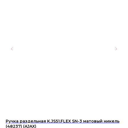
Ручка раздельная K.JS51.FLEX SN-3 матовый никель
Ке
(48237) (AJAX)
Is