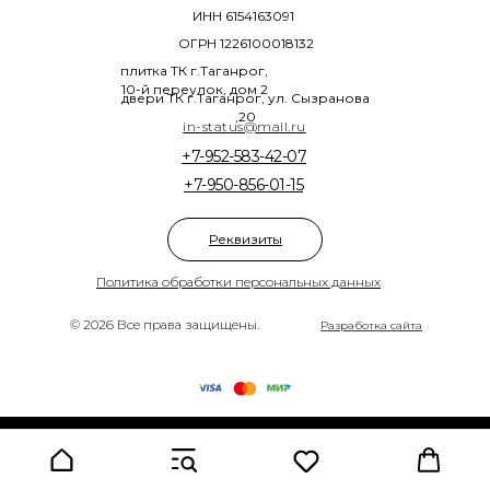
ИНН 6154163091
ОГРН 1226100018132
плитка ТК г.Таганрог,
10-й переулок, дом 2
двери ТК г.Таганрог, ул. Сызранова
,20
in-status@mail.ru
+7-952-583-42-07
+7-950-856-01-15
Реквизиты
Политика обработки персональных данных
© 2026 Все права защищены.
Разработка сайта
Tilda
Made on