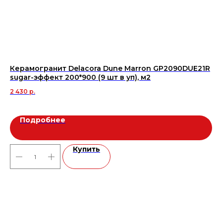
Керамогранит Delacora Dune Marron GP2090DUE21R
Ке
sugar-эффект 200*900 (9 шт в уп), м2
60
2 430
р.
2 
Подробнее
Купить