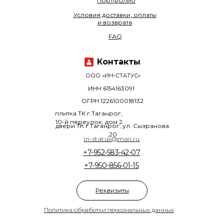
Портфолио
Условия доставки, оплаты
и возврата
FAQ
Контакты
ООО «ИН-СТАТУС»
ИНН 6154163091
ОГРН 1226100018132
плитка ТК г.Таганрог,
10-й переулок, дом 2
двери ТК г.Таганрог, ул. Сызранова
,20
in-status@mail.ru
+7-952-583-42-07
+7-950-856-01-15
Реквизиты
Политика обработки персональных данных