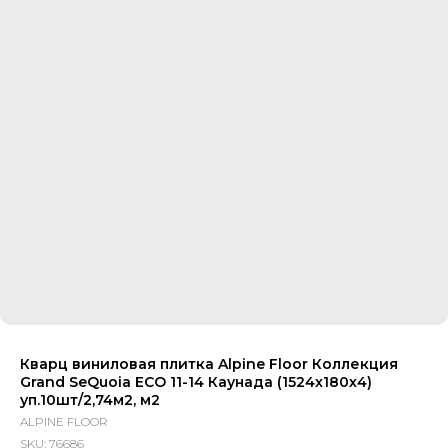
Кварц виниловая плитка Alpine Floor Коллекция
Grand SeQuoia ECO 11-14 Каунада (1524х180х4)
уп.10шт/2,74м2, м2
ALPINE FLOOR
SKU:
76686