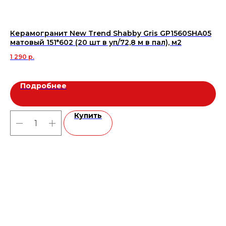
Керамогранит New Trend Shabby Gris GP1560SHA05
Ру
матовый 151*602 (20 шт в уп/72,8 м в пал), м2
са
1 290
р.
71
Подробнее
Купить