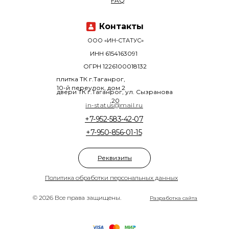
FAQ
Контакты
ООО «ИН-СТАТУС»
ИНН 6154163091
ОГРН 1226100018132
плитка ТК г.Таганрог,
10-й переулок, дом 2
двери ТК г.Таганрог, ул. Сызранова
,20
in-status@mail.ru
+7-952-583-42-07
+7-950-856-01-15
Реквизиты
Политика обработки персональных данных
© 2026 Все права защищены.
Разработка сайта