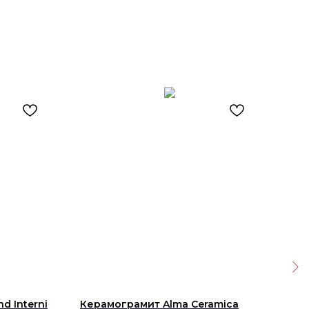
d Interni
Керамограмит Alma Ceramica
Кер