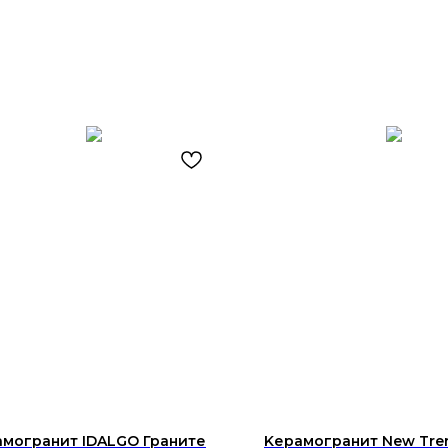
могранит IDALGO Граните
Kерамогранит New Tren