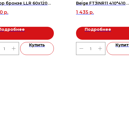
р бронзе LLR 60x120
Beige FT3INR11 410*410
6м2/3шт), м2
(11шт/1,8491м2), м2
00
р.
1 435
р.
Подробнее
Подробнее
Купить
Купит