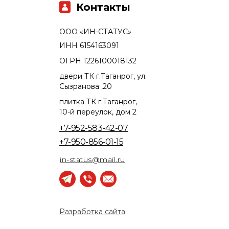
Контакты
ООО «ИН-СТАТУС»
ИНН 6154163091
ОГРН 1226100018132
двери ТК г.Таганрог, ул.
Сызранова ,20
плитка ТК г.Таганрог,
10-й переулок, дом 2
+7-952-583-42-07
+7-950-856-01-15
in-status@mail.ru
Разработка сайта