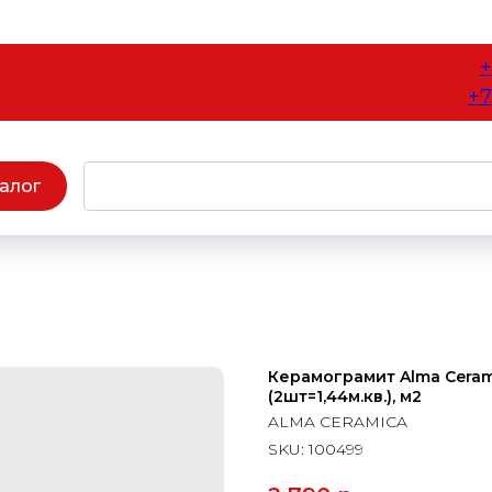
+
+7
алог
Керамограмит Alma Ceram
(2шт=1,44м.кв.), м2
ALMA CERAMICA
SKU:
100499