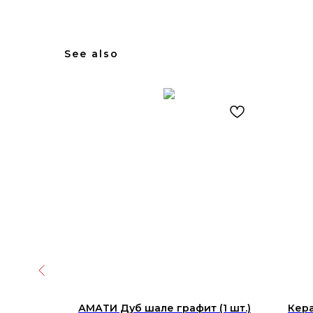
See also
racia
АМАТИ Дуб шале графит (1 шт.)
Кера