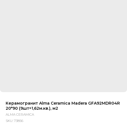
Керамогранит Alma Ceramica Madera GFA92MDR04R
20*90 (9шт=1,62м.кв.), м2
ALMA CERAMICA
SKU:
73856