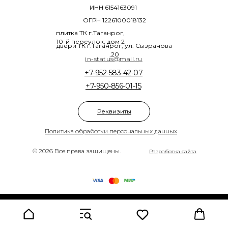
ИНН 6154163091
ОГРН 1226100018132
плитка ТК г.Таганрог,
10-й переулок, дом 2
двери ТК г.Таганрог, ул. Сызранова
,20
in-status@mail.ru
+7-952-583-42-07
+7-950-856-01-15
Реквизиты
Политика обработки персональных данных
© 2026 Все права защищены.
Разработка сайта
Tilda
Made on