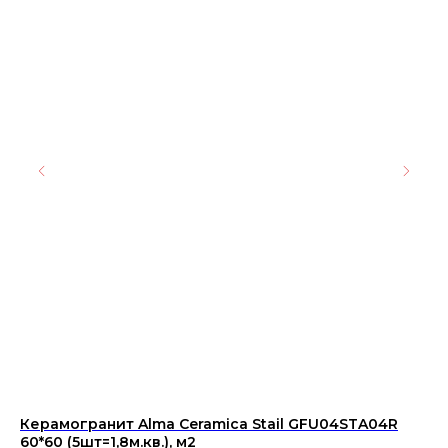
Керамогранит Alma Ceramica Stail GFU04STA04R
ЭМ
60*60 (5шт=1,8м.кв.), м2