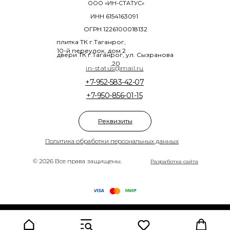
ООО «ИН-СТАТУС»
ИНН 6154163091
ОГРН 1226100018132
плитка ТК г.Таганрог,
10-й переулок, дом 2
двери ТК г.Таганрог, ул. Сызранова
,20
in-status@mail.ru
+7-952-583-42-07
+7-950-856-01-15
Реквизиты
Политика обработки персональных данных
© 2026 Все права защищены.
Разработка сайта
Tilda
Made on