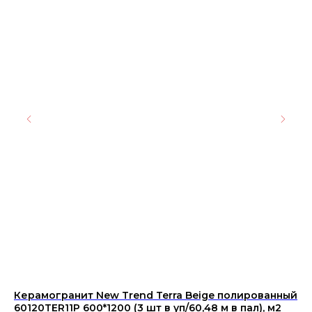
Керамогранит New Trend Terra Beige полированный
Ке
60120TER11P 600*1200 (3 шт в уп/60,48 м в пал), м2
бе