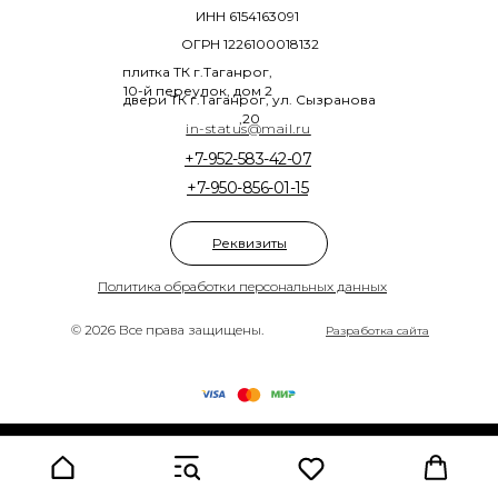
ИНН 6154163091
ОГРН 1226100018132
плитка ТК г.Таганрог,
10-й переулок, дом 2
двери ТК г.Таганрог, ул. Сызранова
,20
in-status@mail.ru
+7-952-583-42-07
+7-950-856-01-15
Реквизиты
Политика обработки персональных данных
© 2026 Все права защищены.
Разработка сайта
Tilda
Made on