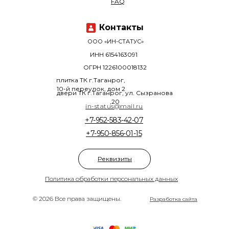
FAQ
Контакты
ООО «ИН-СТАТУС»
ИНН 6154163091
ОГРН 1226100018132
плитка ТК г.Таганрог,
10-й переулок, дом 2
двери ТК г.Таганрог, ул. Сызранова
,20
in-status@mail.ru
+7-952-583-42-07
+7-950-856-01-15
Реквизиты
Политика обработки персональных данных
© 2026 Все права защищены.
Разработка сайта