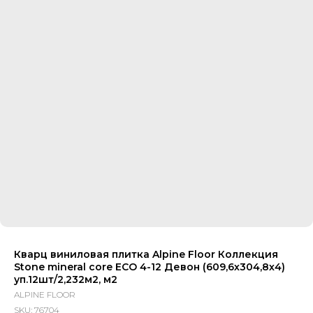
Кварц виниловая плитка Alpine Floor Коллекция
Stone mineral core ECO 4-12 Девон (609,6х304,8х4)
уп.12шт/2,232м2, м2
ALPINE FLOOR
SKU:
76704