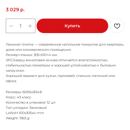
3 029
р.
Купить
Ламинат плитка — современное напольное покрытие для квартиры,
дома или коммерческого помещения.
Размер планки: 305×610×4 мм.
SPC/кварц-виниловая основа отличается влагостойкостью,
стабильностью геометрии и хорошей устойчивостью к бытовым
нагрузкам.
Хороший вариант для кухни, прихожей, спальни, гостиной или
офиса.
Размеры: 609.6x304.8
Класс: 43 класс
Количество в упаковке: 12 шт.
Тип укладки: Замковый
LxWxH: 610x305x4 mm
Weight: 1563 g