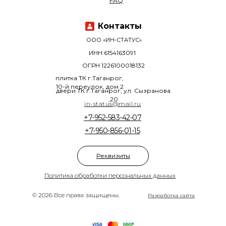
FAQ
Контакты
ООО «ИН-СТАТУС»
ИНН 6154163091
ОГРН 1226100018132
плитка ТК г.Таганрог,
10-й переулок, дом 2
двери ТК г.Таганрог, ул. Сызранова
,20
in-status@mail.ru
+7-952-583-42-07
+7-950-856-01-15
Реквизиты
Политика обработки персональных данных
© 2026 Все права защищены.
Разработка сайта