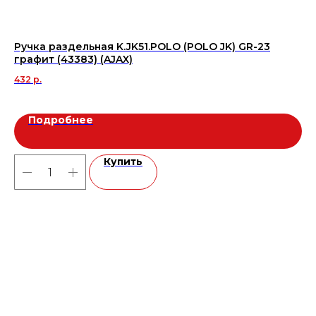
Ручка раздельная K.JK51.POLO (POLO JK) GR-23
Kе
графит (43383) (AJAX)
ка
432
р.
2 
Подробнее
Купить