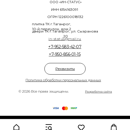
ООО «ИН-СТАТУС»
ИНН 6154163091
ОГРН 1226100018132
плитка ТК г.Таганрог,
10-й переулок, дом 2
двери ТК г.Таганрог, ул. Сызранова
,20
in-status@mail.ru
+7-952-583-42-07
+7-950-856-01-15
Реквизиты
Политика обработки персональных данных
© 2026 Все права защищены.
Разработка сайта
Tilda
Made on