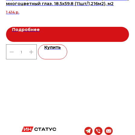
многоцветный глаз. 18.5x59.8 (11шт/1,216м2), м2
12 
1 414
р.
Подробнее
Купить