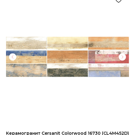
Керамогранит Cersanit Colorwood 16730 (CL4M452D)
Дв