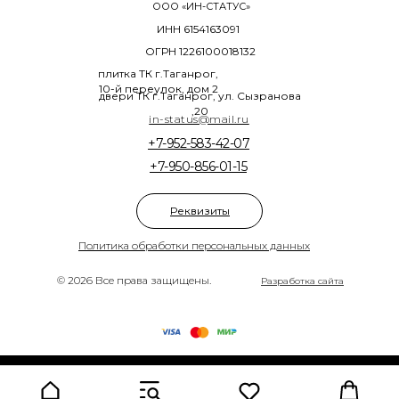
ООО «ИН-СТАТУС»
ИНН 6154163091
ОГРН 1226100018132
плитка ТК г.Таганрог,
10-й переулок, дом 2
двери ТК г.Таганрог, ул. Сызранова
,20
in-status@mail.ru
+7-952-583-42-07
+7-950-856-01-15
Реквизиты
Политика обработки персональных данных
© 2026 Все права защищены.
Разработка сайта
Tilda
Made on