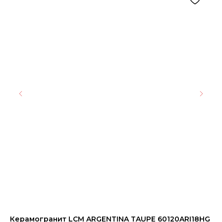
Керамогранит LCM ARGENTINA TAUPE 60120ARI18HG
Вх