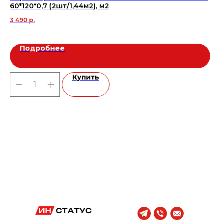
60*120*0,7 (2шт/1,44м2), м2
28
3 490
р.
Подробнее
Купить