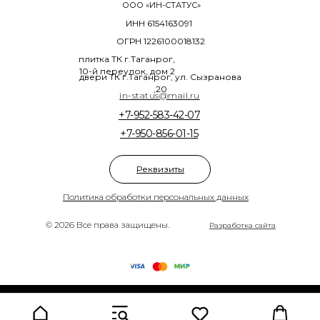
ООО «ИН-СТАТУС»
ИНН 6154163091
ОГРН 1226100018132
плитка ТК г.Таганрог,
10-й переулок, дом 2
двери ТК г.Таганрог, ул. Сызранова
,20
in-status@mail.ru
+7-952-583-42-07
+7-950-856-01-15
Реквизиты
Политика обработки персональных данных
© 2026 Все права защищены.
Разработка сайта
Tilda
Made on