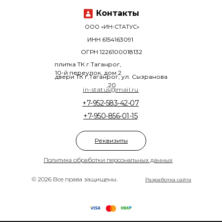
Контакты
ООО «ИН-СТАТУС»
ИНН 6154163091
ОГРН 1226100018132
плитка ТК г.Таганрог,
10-й переулок, дом 2
двери ТК г.Таганрог, ул. Сызранова
,20
in-status@mail.ru
+7-952-583-42-07
+7-950-856-01-15
Реквизиты
Политика обработки персональных данных
© 2026 Все права защищены.
Разработка сайта