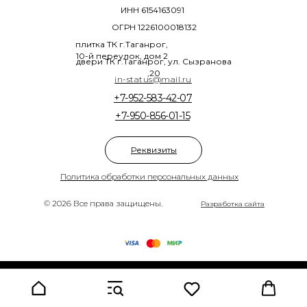
ИНН 6154163091
ОГРН 1226100018132
плитка ТК г.Таганрог,
10-й переулок, дом 2
двери ТК г.Таганрог, ул. Сызранова
,20
in-status@mail.ru
+7-952-583-42-07
+7-950-856-01-15
Реквизиты
Политика обработки персональных данных
© 2026 Все права защищены.
Разработка сайта
Tilda
Made on