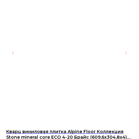
Кварц виниловая плитка Alpine Floor Коллекция
Ке
Stone mineral core ECO 4-20 Брайс (609,6х304,8х4)
29