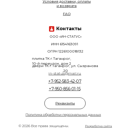
Условия доставки, оплаты
и возврата
FAQ
Контакты
ООО «ИН-СТАТУС»
ИНН 6154163091
ОГРН 1226100018132
плитка ТК г.Таганрог,
10-й переулок, дом 2
двери ТК г.Таганрог, ул. Сызранова
,20
in-status@mail.ru
+7-952-583-42-07
+7-950-856-01-15
Реквизиты
Политика обработки персональных данных
© 2026 Все права защищены.
Разработка сайта