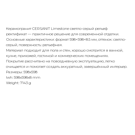
Купить
Керамогранит CERSANIT Limestone светло-серый рельеф
ректификат — практичное решение для современной отделки.
Основные характеристики: формат 598×598×8.5 мм, оттенок: светло-
серый, поверхность: рельефная.
Материал подходит для пола и стен, хорошо смотрится в ванной,
кухне, прихожей, гостиной и коммерческих помещениях.
Покрытие рассчитано на повседневную эксплуатацию, легко
очищается и помогает создать аккуратный, завершённый интерьер.
Размеры: 598x598
lwh: 598x598x8 mm
Weight: 7143 g