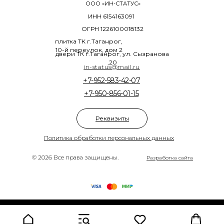
ООО «ИН-СТАТУС»
ИНН 6154163091
ОГРН 1226100018132
плитка ТК г.Таганрог,
10-й переулок, дом 2
двери ТК г.Таганрог, ул. Сызранова
,20
in-status@mail.ru
+7-952-583-42-07
+7-950-856-01-15
Реквизиты
Политика обработки персональных данных
© 2026 Все права защищены.
Разработка сайта
Tilda
Made on