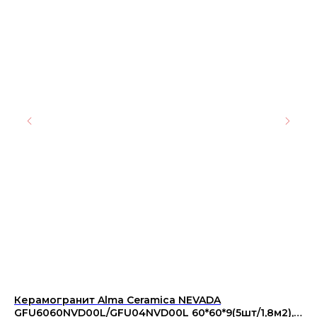
Керамогранит Alma Ceramica NEVADA
Ке
GFU6060NVD00L/GFU04NVD00L 60*60*9(5шт/1,8м2),
15