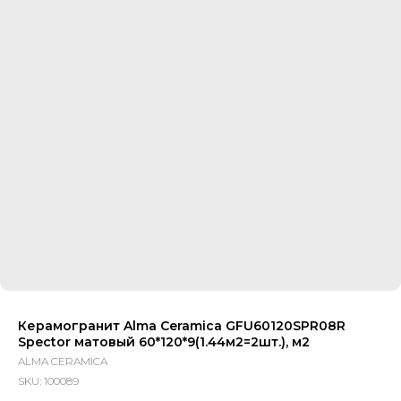
Керамогранит Alma Ceramica GFU60120SPR08R
Spector матовый 60*120*9(1.44м2=2шт.), м2
ALMA CERAMICA
SKU:
100089