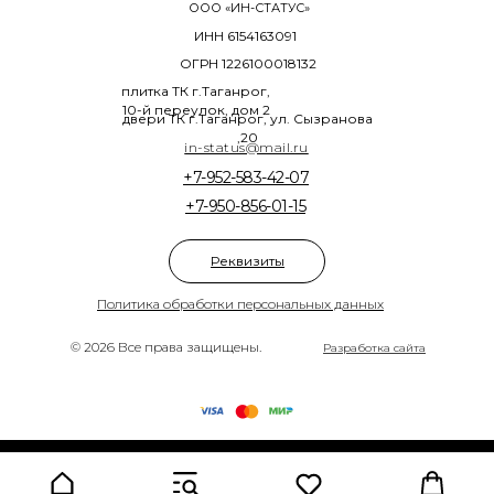
ООО «ИН-СТАТУС»
ИНН 6154163091
ОГРН 1226100018132
плитка ТК г.Таганрог,
10-й переулок, дом 2
двери ТК г.Таганрог, ул. Сызранова
,20
in-status@mail.ru
+7-952-583-42-07
+7-950-856-01-15
Реквизиты
Политика обработки персональных данных
© 2026 Все права защищены.
Разработка сайта
Tilda
Made on