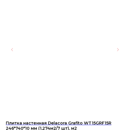
Плитка настенная Delacora Grafito WT15GRF15R
Ке
246*740*10 мм (1,274м2/7 шт), м2
ко