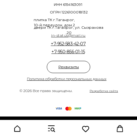
ИНН 6154163091
ОГРН 1226100018132
плитка ТК г.Таганрог,
10-й переулок, дом 2
двери ТК г.Таганрог, ул. Сызранова
,20
in-status@mail.ru
+7-952-583-42-07
+7-950-856-01-15
Реквизиты
Политика обработки персональных данных
© 2026 Все права защищены.
Разработка сайта
Tilda
Made on