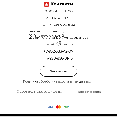
Контакты
ООО «ИН-СТАТУС»
ИНН 6154163091
ОГРН 1226100018132
плитка ТК г.Таганрог,
10-й переулок, дом 2
двери ТК г.Таганрог, ул. Сызранова
,20
in-status@mail.ru
+7-952-583-42-07
+7-950-856-01-15
Реквизиты
Политика обработки персональных данных
© 2026 Все права защищены.
Разработка сайта