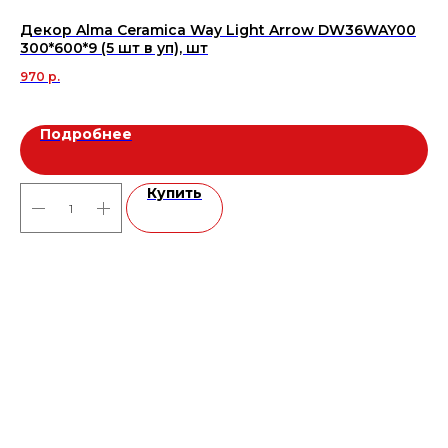
Декор Alma Ceramica Way Light Arrow DW36WAY00
Ке
300*600*9 (5 шт в уп), шт
ма
970
р.
2 
Подробнее
Купить