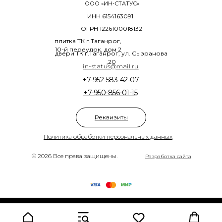
ООО «ИН-СТАТУС»
ИНН 6154163091
ОГРН 1226100018132
плитка ТК г.Таганрог,
10-й переулок, дом 2
двери ТК г.Таганрог, ул. Сызранова
,20
in-status@mail.ru
+7-952-583-42-07
+7-950-856-01-15
Реквизиты
Политика обработки персональных данных
© 2026 Все права защищены.
Разработка сайта
Tilda
Made on