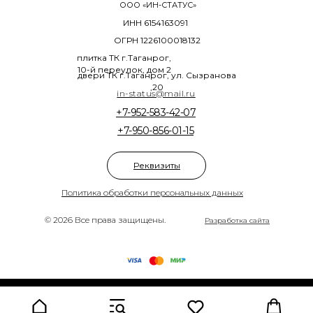
ООО «ИН-СТАТУС»
ИНН 6154163091
ОГРН 1226100018132
плитка ТК г.Таганрог,
10-й переулок, дом 2
двери ТК г.Таганрог, ул. Сызранова
,20
in-status@mail.ru
+7-952-583-42-07
+7-950-856-01-15
Реквизиты
Политика обработки персональных данных
© 2026 Все права защищены.
Разработка сайта
Tilda
Made on