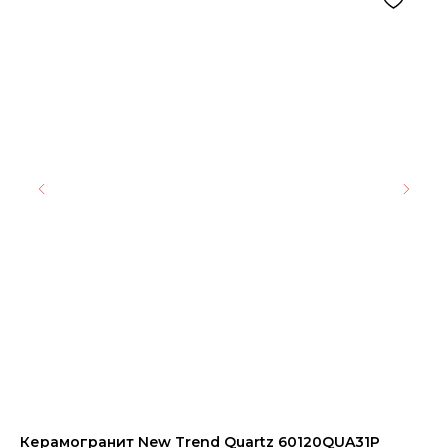
Керамогранит New Trend Quartz 60120QUA31P
Ке