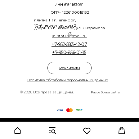
ИНН 6154163091
ОГРН 1226100018132
плитка ТК г.Таганрог,
10-й переулок, дом 2
двери ТК г.Таганрог, ул. Сызранова
,20
in-status@mail.ru
+7-952-583-42-07
+7-950-856-01-15
Реквизиты
Политика обработки персональных данных
© 2026 Все права защищены.
Разработка сайта
Tilda
Made on