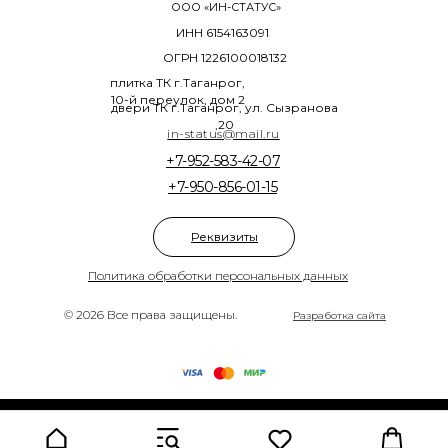
ООО «ИН-СТАТУС»
ИНН 6154163091
ОГРН 1226100018132
плитка ТК г.Таганрог,
10-й переулок, дом 2
двери ТК г.Таганрог, ул. Сызранова
,20
in-status@mail.ru
+7-952-583-42-07
+7-950-856-01-15
Реквизиты
Политика обработки персональных данных
© 2026 Все права защищены.
Разработка сайта
Tilda
Made on