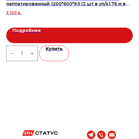
лаппатированный 1200*600*9,5 (2 шт в уп/41,76 м в
бо
пал), м2
3 100
р.
5 
Подробнее
Купить