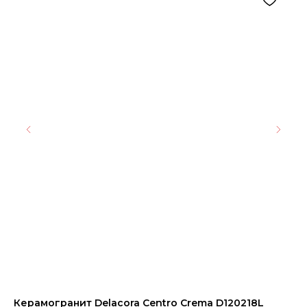
Керамогранит Delacora Centro Crema D120218L
Ме