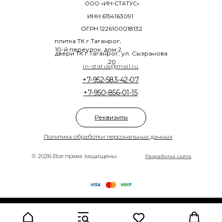
ООО «ИН-СТАТУС»
ИНН 6154163091
ОГРН 1226100018132
плитка ТК г.Таганрог,
10-й переулок, дом 2
двери ТК г.Таганрог, ул. Сызранова
,20
in-status@mail.ru
+7-952-583-42-07
+7-950-856-01-15
Реквизиты
Политика обработки персональных данных
© 2026 Все права защищены.
Разработка сайта
Tilda
Made on