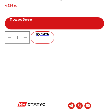
4 524
р.
11 
Подробнее
Купить