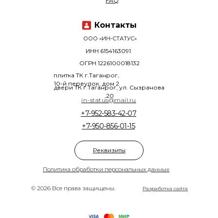
FAQ
Контакты
ООО «ИН-СТАТУС»
ИНН 6154163091
ОГРН 1226100018132
плитка ТК г.Таганрог,
10-й переулок, дом 2
двери ТК г.Таганрог, ул. Сызранова
,20
in-status@mail.ru
+7-952-583-42-07
+7-950-856-01-15
Реквизиты
Политика обработки персональных данных
© 2026 Все права защищены.
Разработка сайта