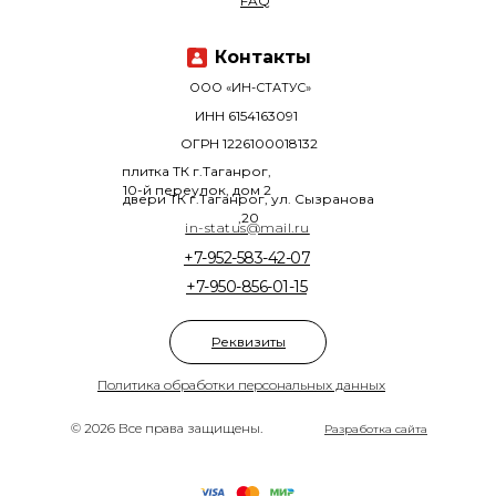
FAQ
Контакты
ООО «ИН-СТАТУС»
ИНН 6154163091
ОГРН 1226100018132
плитка ТК г.Таганрог,
10-й переулок, дом 2
двери ТК г.Таганрог, ул. Сызранова
,20
in-status@mail.ru
+7-952-583-42-07
+7-950-856-01-15
Реквизиты
Политика обработки персональных данных
© 2026 Все права защищены.
Разработка сайта