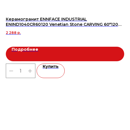
Керамогранит ENNFACE INDUSTRIAL
Дв
ENIND1040CR60120 Venetian Stone CARVING 60*120
5 3
(1.44/2шт), м2
2 288
р.
Подробнее
Купить