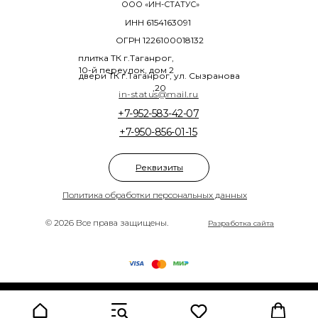
ООО «ИН-СТАТУС»
ИНН 6154163091
ОГРН 1226100018132
плитка ТК г.Таганрог,
10-й переулок, дом 2
двери ТК г.Таганрог, ул. Сызранова
,20
in-status@mail.ru
+7-952-583-42-07
+7-950-856-01-15
Реквизиты
Политика обработки персональных данных
© 2026 Все права защищены.
Разработка сайта
Tilda
Made on