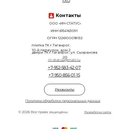
FAQ
Контакты
ООО «ИН-СТАТУС»
ИНН 6154163091
ОГРН 1226100018132
плитка ТК г.Таганрог,
10-й переулок, дом 2
двери ТК г.Таганрог, ул. Сызранова
,20
in-status@mail.ru
+7-952-583-42-07
+7-950-856-01-15
Реквизиты
Политика обработки персональных данных
© 2026 Все права защищены.
Разработка сайта