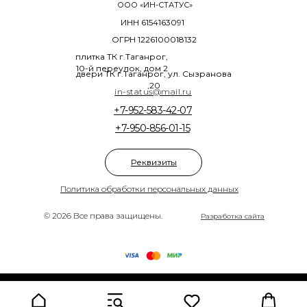
ООО «ИН-СТАТУС»
ИНН 6154163091
ОГРН 1226100018132
плитка ТК г.Таганрог,
10-й переулок, дом 2
двери ТК г.Таганрог, ул. Сызранова
,20
in-status@mail.ru
+7-952-583-42-07
+7-950-856-01-15
Реквизиты
Политика обработки персональных данных
© 2026 Все права защищены.
Разработка сайта
Tilda
Made on