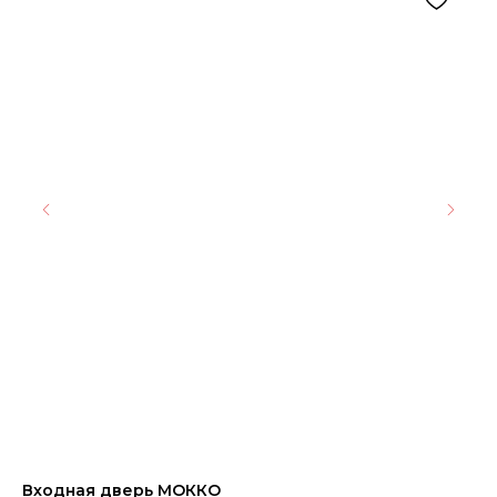
Входная дверь МОККО
Кв