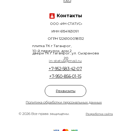
FAQ
Контакты
ООО «ИН-СТАТУС»
ИНН 6154163091
ОГРН 1226100018132
плитка ТК г.Таганрог,
10-й переулок, дом 2
двери ТК г.Таганрог, ул. Сызранова
,20
in-status@mail.ru
+7-952-583-42-07
+7-950-856-01-15
Реквизиты
Политика обработки персональных данных
© 2026 Все права защищены.
Разработка сайта