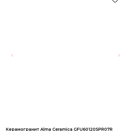
Керамогранит Alma Ceramica GFU60120SPR07R
Kе