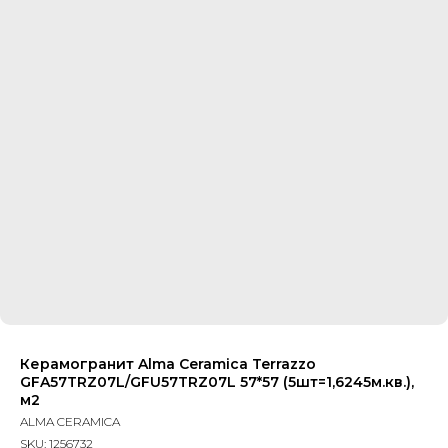
Керамогранит Alma Ceramica Terrazzo
GFA57TRZ07L/GFU57TRZ07L 57*57 (5шт=1,6245м.кв.),
м2
ALMA CERAMICA
SKU:
1256732