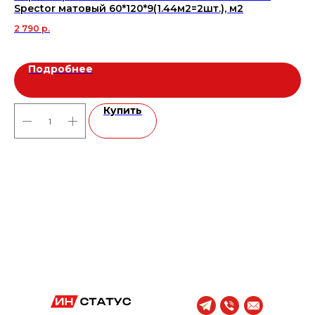
Spector матовый 60*120*9(1.44м2=2шт.), м2
по
2 790
р.
1 1
Подробнее
Купить