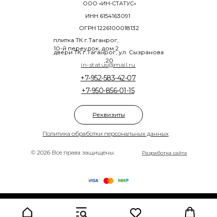
ООО «ИН-СТАТУС»
ИНН 6154163091
ОГРН 1226100018132
плитка ТК г.Таганрог,
10-й переулок, дом 2
двери ТК г.Таганрог, ул. Сызранова
,20
in-status@mail.ru
+7-952-583-42-07
+7-950-856-01-15
Реквизиты
Политика обработки персональных данных
© 2026 Все права защищены.
Разработка сайта
Tilda
Made on