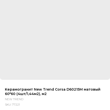
Kерамогранит New Trend Corsa D60215M матовый
60*60 (4шт/1,44м2), м2
NEW TREND
SKU:
77221