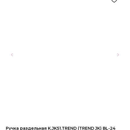
Ручка раздельная K.JK51.TREND (TREND JK) BL-24
Ке