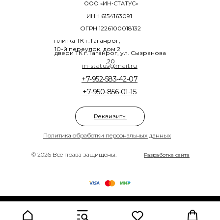
ООО «ИН-СТАТУС»
ИНН 6154163091
ОГРН 1226100018132
плитка ТК г.Таганрог,
10-й переулок, дом 2
двери ТК г.Таганрог, ул. Сызранова
,20
in-status@mail.ru
+7-952-583-42-07
+7-950-856-01-15
Реквизиты
Политика обработки персональных данных
© 2026 Все права защищены.
Разработка сайта
Tilda
Made on