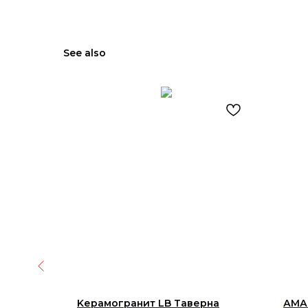
See also
Kерамогранит LB Таверна
АМАТ