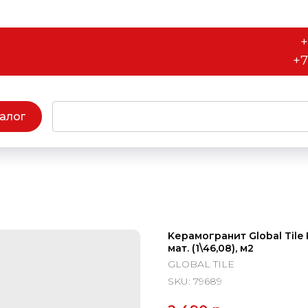
+
+7
алог
Kерамогранит Global Tile
мат. (1\46,08), м2
GLOBAL TILE
SKU:
79689