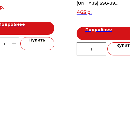
(UNITY JS) SSG-39
р.
сатинированное золото
465
р.
(AJAX)
Подробнее
Подробнее
Купить
Купит