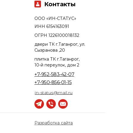
Контакты
ООО «ИН-СТАТУС»
ИНН 6154163091
ОГРН 1226100018132
двери ТК г.Таганрог, ул.
Сызранова ,20
плитка ТК г.Таганрог,
10-й переулок, дом 2
+7-952-583-42-07
+7-950-856-01-15
in-status@mail.ru
Разработка сайта