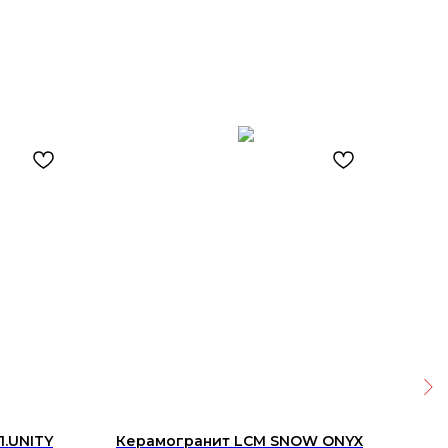
1.UNITY
Керамогранит LCM SNOW ONYX
Защ