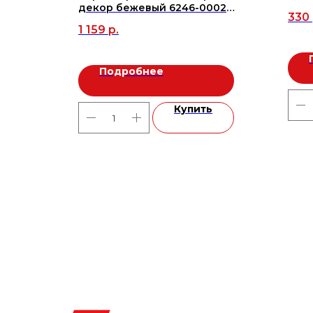
,8
декор бежевый 6246-0002
330
45х45, м2
1 159
р.
Подробнее
ь
Купить