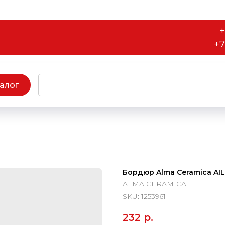
+
+7
алог
Бордюр Alma Ceramica AI
ALMA CERAMICA
SKU:
1253961
232
р.