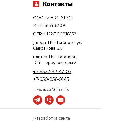
Контакты
ООО «ИН-СТАТУС»
ИНН 6154163091
ОГРН 1226100018132
двери ТК г.Таганрог, ул.
Сызранова ,20
плитка ТК г.Таганрог,
10-й переулок, дом 2
+7-952-583-42-07
+7-950-856-01-15
in-status@mail.ru
Разработка сайта