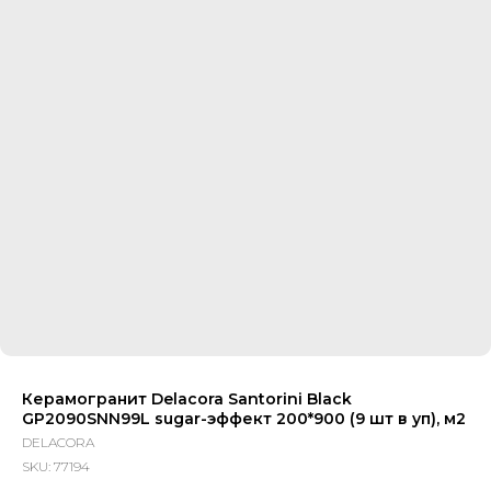
Керамогранит Delacora Santorini Black
GP2090SNN99L sugar-эффект 200*900 (9 шт в уп), м2
DELACORA
SKU:
77194