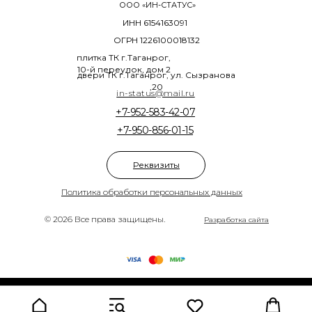
ООО «ИН-СТАТУС»
ИНН 6154163091
ОГРН 1226100018132
плитка ТК г.Таганрог,
10-й переулок, дом 2
двери ТК г.Таганрог, ул. Сызранова
,20
in-status@mail.ru
+7-952-583-42-07
+7-950-856-01-15
Реквизиты
Политика обработки персональных данных
© 2026 Все права защищены.
Разработка сайта
Tilda
Made on