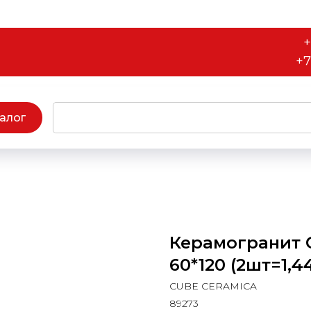
+
+7
алог
Керамогранит C
60*120 (2шт=1,4
CUBE CERAMICA
89273