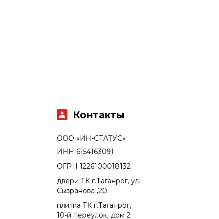
Контакты
ООО «ИН-СТАТУС»
ИНН 6154163091
ОГРН 1226100018132
двери ТК г.Таганрог, ул.
Сызранова ,20
плитка ТК г.Таганрог,
10-й переулок, дом 2