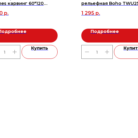
es карвинг 60*120
рельефная Boho TWU2
=1,44м2), м2
249*500 (9 шт в уп/63,86
0
р.
1 295
р.
пал), м2
Подробнее
Подробнее
Купить
Купит