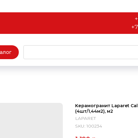
+
+7
алог
Kерамогранит Laparet Cal
(4шт/1,44м2), м2
LAPARET
SKU:
100234