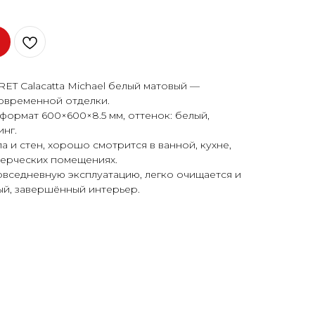
ET Calacatta Michael белый матовый —
овременной отделки.
формат 600×600×8.5 мм, оттенок: белый,
инг.
 и стен, хорошо смотрится в ванной, кухне,
мерческих помещениях.
овседневную эксплуатацию, легко очищается и
ый, завершённый интерьер.