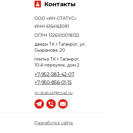
Контакты
ООО «ИН-СТАТУС»
ИНН 6154163091
ОГРН 1226100018132
двери ТК г.Таганрог, ул.
Сызранова ,20
плитка ТК г.Таганрог,
10-й переулок, дом 2
+7-952-583-42-07
+7-950-856-01-15
in-status@mail.ru
Разработка сайта