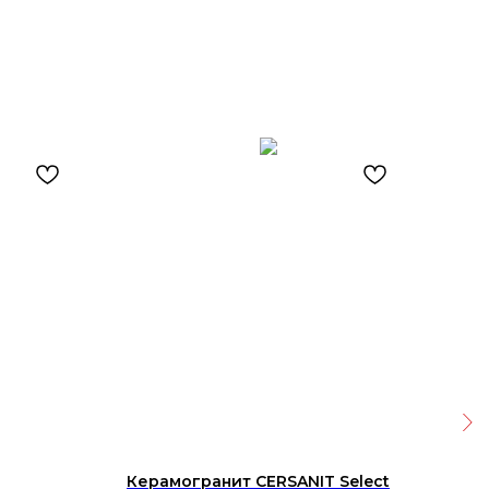
Керамогранит CERSANIT Select
Кер