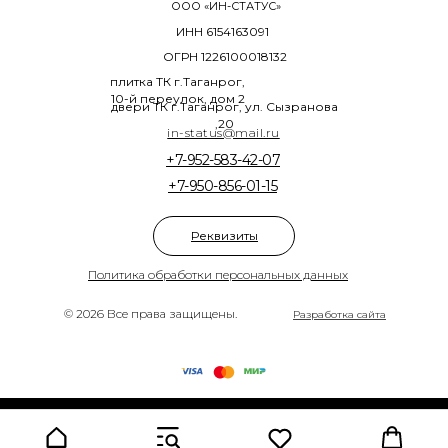
ООО «ИН-СТАТУС»
ИНН 6154163091
ОГРН 1226100018132
плитка ТК г.Таганрог,
10-й переулок, дом 2
двери ТК г.Таганрог, ул. Сызранова
,20
in-status@mail.ru
+7-952-583-42-07
+7-950-856-01-15
Реквизиты
Политика обработки персональных данных
© 2026 Все права защищены.
Разработка сайта
Tilda
Made on