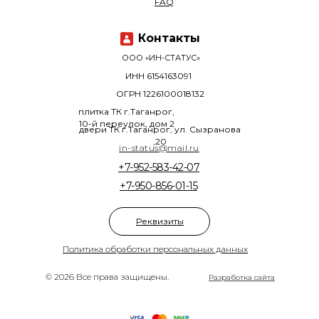
FAQ
Контакты
ООО «ИН-СТАТУС»
ИНН 6154163091
ОГРН 1226100018132
плитка ТК г.Таганрог,
10-й переулок, дом 2
двери ТК г.Таганрог, ул. Сызранова
,20
in-status@mail.ru
+7-952-583-42-07
+7-950-856-01-15
Реквизиты
Политика обработки персональных данных
© 2026 Все права защищены.
Разработка сайта