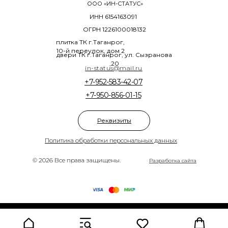
ООО «ИН-СТАТУС»
ИНН 6154163091
ОГРН 1226100018132
плитка ТК г.Таганрог,
10-й переулок, дом 2
двери ТК г.Таганрог, ул. Сызранова
,20
in-status@mail.ru
+7-952-583-42-07
+7-950-856-01-15
Реквизиты
Политика обработки персональных данных
© 2026 Все права защищены.
Разработка сайта
Tilda
Made on