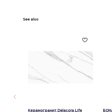
See also
lax
Керамогранит Delacora Life
БОНА