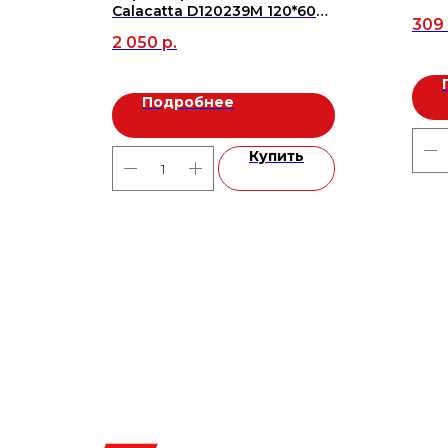
пл.
Calacatta D120239M 120*60
309
(1.44м2), м2
2 050
р.
Подробнее
ь
Купить