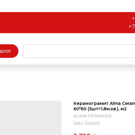
+
+7
алог
Керамограмит Alma Cera
60*60 (5шт=1,8м.кв.), м2
ALMA CERAMICA
SKU:
100140