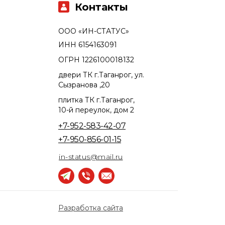
Контакты
ООО «ИН-СТАТУС»
ИНН 6154163091
ОГРН 1226100018132
двери ТК г.Таганрог, ул.
Сызранова ,20
плитка ТК г.Таганрог,
10-й переулок, дом 2
+7-952-583-42-07
+7-950-856-01-15
in-status@mail.ru
Разработка сайта