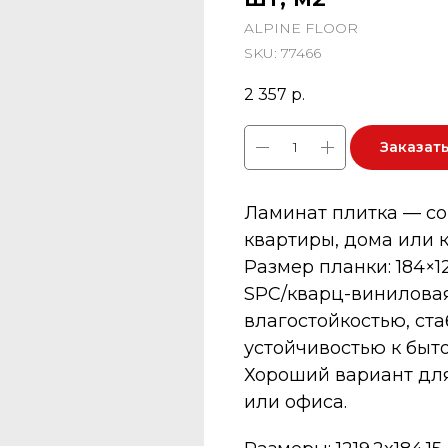
ALPINE FLOOR
SKU:
77466
2 357
р.
Заказат
Ламинат плитка — с
квартиры, дома или 
Размер планки: 184×12
SPC/кварц-виниловая
влагостойкостью, ст
устойчивостью к быт
Хороший вариант для
или офиса.