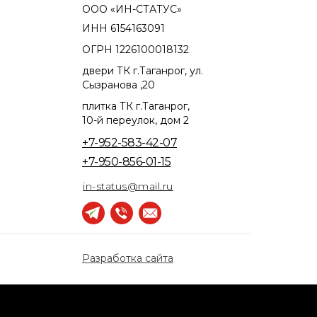
ООО «ИН-СТАТУС»
ИНН 6154163091
ОГРН 1226100018132
двери ТК г.Таганрог, ул.
Сызранова ,20
плитка ТК г.Таганрог,
10-й переулок, дом 2
+7-952-583-42-07
+7-950-856-01-15
in-status@mail.ru
Разработка сайта