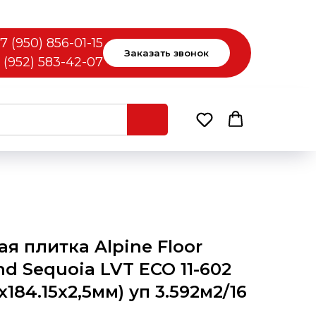
7 (950) 856-01-15
Заказать звонок
 (952) 583-42-07
я плитка Alpine Floor
d Sequoia LVT ECO 11-602
x184.15x2,5мм) уп 3.592м2/16