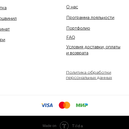
О нас
тка
Программа лояльности
рцвинил
Портфолио
инат
FAQ
ри
Условия доставки, оплаты
и возврата
Политика обработки
персональных данных
Tilda
Made on