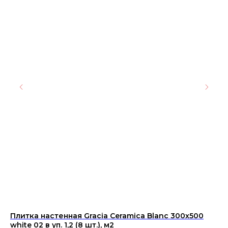
Плитка настенная Gracia Ceramica Blanc 300х500
Ке
white 02 в уп. 1,2 (8 шт.), м2
Sp