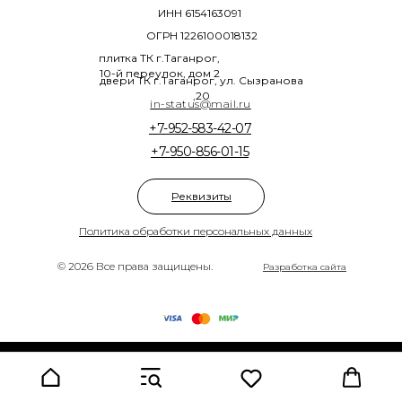
ИНН 6154163091
ОГРН 1226100018132
плитка ТК г.Таганрог,
10-й переулок, дом 2
двери ТК г.Таганрог, ул. Сызранова
,20
in-status@mail.ru
+7-952-583-42-07
+7-950-856-01-15
Реквизиты
Политика обработки персональных данных
© 2026 Все права защищены.
Разработка сайта
Tilda
Made on