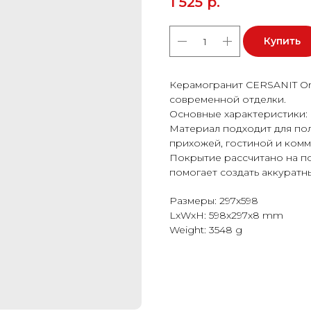
1 525
р.
Купить
Керамогранит CERSANIT Or
современной отделки.
Основные характеристики: 
Материал подходит для пола
прихожей, гостиной и ком
Покрытие рассчитано на п
помогает создать аккуратн
Размеры: 297x598
LxWxH: 598x297x8 mm
Weight: 3548 g