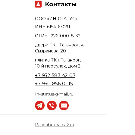
Контакты
ООО «ИН-СТАТУС»
ИНН 6154163091
ОГРН 1226100018132
двери ТК г.Таганрог, ул.
Сызранова ,20
плитка ТК г.Таганрог,
10-й переулок, дом 2
+7-952-583-42-07
+7-950-856-01-15
in-status@mail.ru
Разработка сайта