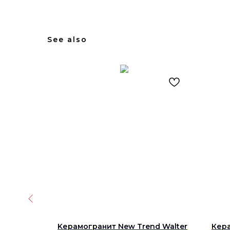
See also
Ceramica
Kерамогранит New Trend Walter
Кера