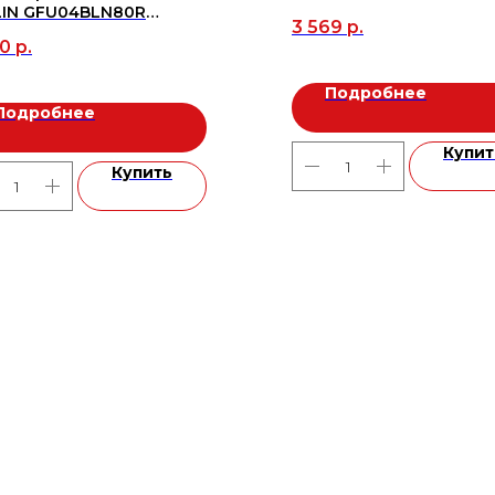
LIN GFU04BLN80R
3 569
р.
0*9(1.8м2=5шт.), м2
90
р.
Подробнее
Подробнее
Купит
Купить