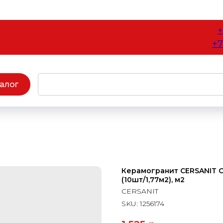
+
+7
алог
Керамогранит CERSANIT Or
(10шт/1,77м2), м2
CERSANIT
SKU:
1256174