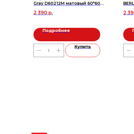
,9*50
Gray D60212M матовый 60*60
BER
(4шт/1,44м2), м2
60*6
2 390
р.
2 3
Подробнее
ь
Купить