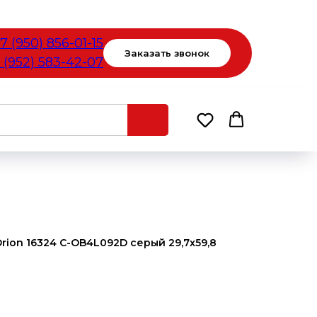
7 (950) 856-01-15
Заказать звонок
 (952) 583-42-07
ion 16324 C-OB4L092D серый 29,7x59,8