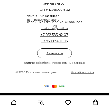
ИНН 6154163091
ОГРН 1226100018132
плитка ТК г.Таганрог,
10-й переулок, дом 2
двери ТК г.Таганрог, ул. Сызранова
,20
in-status@mail.ru
+7-952-583-42-07
+7-950-856-01-15
Реквизиты
Политика обработки персональных данных
© 2026 Все права защищены.
Разработка сайта
Tilda
Made on