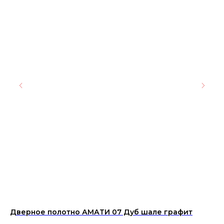
Дверное полотно АМАТИ 07 Дуб шале графит
Ке
мн